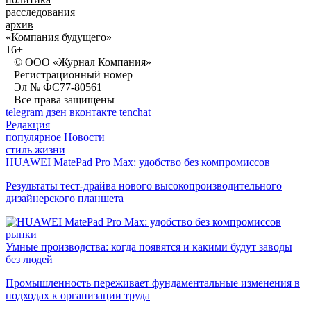
расследования
архив
«Компания будущего»
16+
© ООО «Журнал Компания»
Регистрационный номер
Эл № ФС77-80561
Все права защищены
telegram
дзен
вконтакте
tenchat
Редакция
популярное
Новости
стиль жизни
HUAWEI MatePad Pro Max: удобство без компромиссов
Результаты тест-драйва нового высокопроизводительного
дизайнерского планшета
рынки
Умные производства: когда появятся и какими будут заводы
без людей
Промышленность переживает фундаментальные изменения в
подходах к организации труда