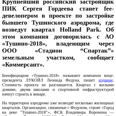
Крупнейший российский застройщик
ПИК Сергея Гордеева станет fee-
девелопером в проекте по застройке
бывшего Тушинского аэродрома, где
возведут квартал Holland Park. Об
этом компания договорилась с АО
«Тушино-2018», владеющим через
ООО «Стадион “Спартак”»
земельным участком, сообщает
«Коммерсант».
Бенефициаром «Тушино-2018» называют компании вице-
президента ЛУКОЙЛ Леонида Федуна, пишет
издание
.
Стоимость проекта не разглашается. Квартал с жилыми
домами, двумя школами и спортивной инфраструктурой
начнут строить в январе.
На территории аэродрома уже возводят несколько жилищных
кварталов. Организации, связанные с Федуном, строят «Город
на реке "Тушино-2018"», ФСК Владимира Воронина —