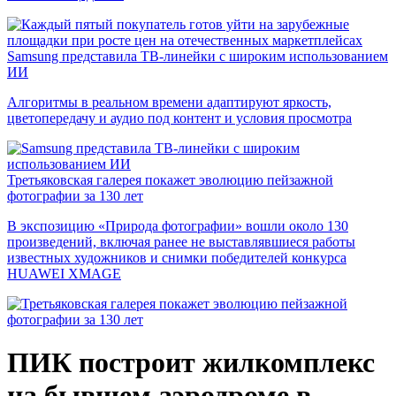
Samsung представила ТВ-линейки с широким использованием
ИИ
Алгоритмы в реальном времени адаптируют яркость,
цветопередачу и аудио под контент и условия просмотра
Третьяковская галерея покажет эволюцию пейзажной
фотографии за 130 лет
В экспозицию «Природа фотографии» вошли около 130
произведений, включая ранее не выставлявшиеся работы
известных художников и снимки победителей конкурса
HUAWEI XMAGE
ПИК построит жилкомплекс
на бывшем аэродроме в