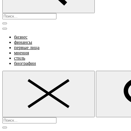
бизнес
финансы
первые лица
мнения
стиль
биографии