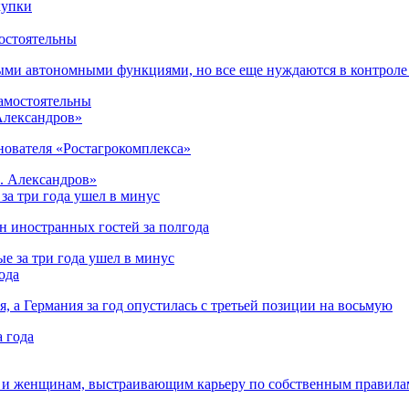
остоятельны
ыми автономными функциями, но все еще нуждаются в контроле
 Александров»
снователя «Ростагрокомплекса»
за три года ушел в минус
лн иностранных гостей за полгода
ода
я, а Германия за год опустилась с третьей позиции на восьмую
 и женщинам, выстраивающим карьеру по собственным правила