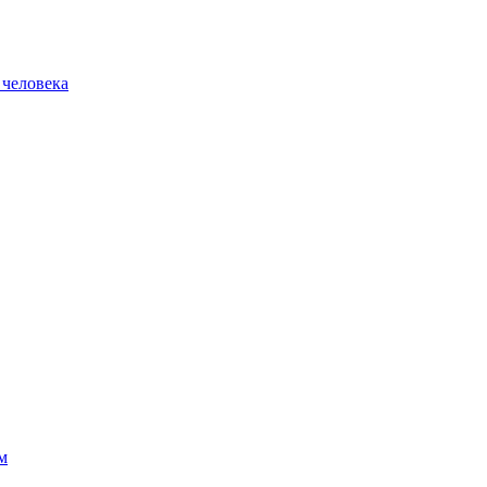
 человека
м