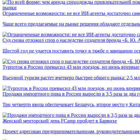
рынки
Ограниченные возможности: не все ИИ-агенты достаточно сам
Чаще всего предлагаемые на рынке решения обладают отдельн
Суд снова отложил спор о наследстве создателя бренда «Б. Ю.
Шестой год не удается поставить точку в тяжбе о завещании о
Турпоток в России превысил 43 млн поездок, но июнь впервые 
Въездной туризм растет вчетверо быстрее общего рынка: 2,5 м
Продажи импортного пива в России выросли в 3,5 раза за два г
Три четверти ввоза обеспечивает Беларусь, второе место у Кита
Женский менторский день FCamp пройдет в Барвихе
Проект адресован предпринимательницам, руководительницам