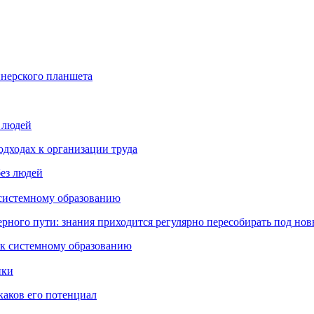
йнерского планшета
з людей
дходах к организации труда
 системному образованию
ьерного пути: знания приходится регулярно пересобирать под но
пки
каков его потенциал