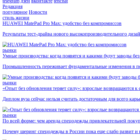
telegram
дзен
вконтакте
tenchat
Редакция
популярное
Новости
стиль жизни
HUAWEI MatePad Pro Max: удобство без компромиссов
Результаты тест-драйва нового высокопроизводительного диза
рынки
Умные производства: когда появятся и какими будут заводы бе
Промышленность переживает фундаментальные изменения в по
рынки
«Опыт без обновления теряет силу»: взрослые возвращаются к
Диплом вуза сейчас нельзя считать достаточным для всего кар
рынки
По всей форме: чем аренда спецодежды привлекательней поку
Почему шеринг спецодежды в России пока еще слабо развит и 