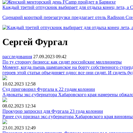
Каждый третий отпускник выбирает для отдыха конец лета, а 
Сценарий короткой перезагрузки предлагает отель Radisson Со
Сергей Фургал
расследования
27.09.2023
09:42
По ту сторону бизнеса: как сидят российские миллионеры
Момент, когда пьешь шампанское на борту собственного суперд
героев этой статьи объединяет одно: все они сидят. И сидеть бу
10.02.2023
12:58
Суд приговорил Фургала к 22 годам колонии
Адвокаты экс-губернатора Хабаровского края намерены обжал
08.02.2023
12:34
Прокурор запросил для Фургала 23 года колонии
Ранее суд признал экс-губернатора Хабаровского края виновн
23.01.2023
12:49