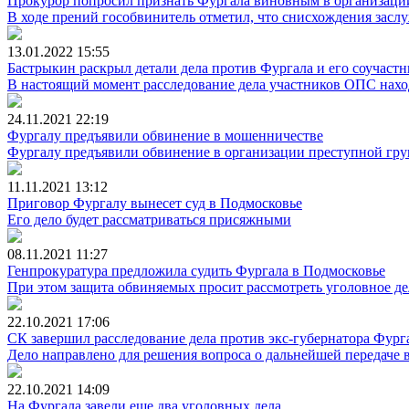
Прокурор попросил признать Фургала виновным в организаци
В ходе прений гособвинитель отметил, что снисхождения заслуж
13.01.2022
15:55
Бастрыкин раскрыл детали дела против Фургала и его соучаст
В настоящий момент расследование дела участников ОПС нахо
24.11.2021
22:19
Фургалу предъявили обвинение в мошенничестве
Фургалу предъявили обвинение в организации преступной груп
11.11.2021
13:12
Приговор Фургалу вынесет суд в Подмосковье
Его дело будет рассматриваться присяжными
08.11.2021
11:27
Генпрокуратура предложила судить Фургала в Подмосковье
При этом защита обвиняемых просит рассмотреть уголовное д
22.10.2021
17:06
СК завершил расследование дела против экс-губернатора Фург
Дело направлено для решения вопроса о дальнейшей передаче в
22.10.2021
14:09
На Фургала завели еще два уголовных дела