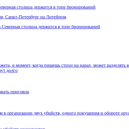
Северная столица держится в топе бронирований
ня, Санкт-Петербург на Литейном
жета, и момент, когда пишешь стихи на нарах, может разделять 
дут долго
овать приговор
ым в организации двух убийств, одного покушения и обороте ор