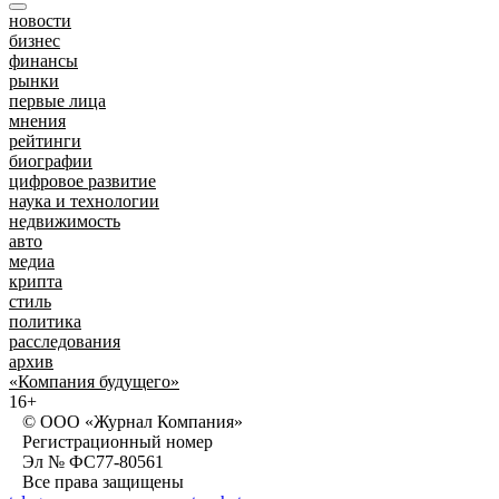
новости
бизнес
финансы
рынки
первые лица
мнения
рейтинги
биографии
цифровое развитие
наука и технологии
недвижимость
авто
медиа
крипта
стиль
политика
расследования
архив
«Компания будущего»
16+
© ООО «Журнал Компания»
Регистрационный номер
Эл № ФС77-80561
Все права защищены