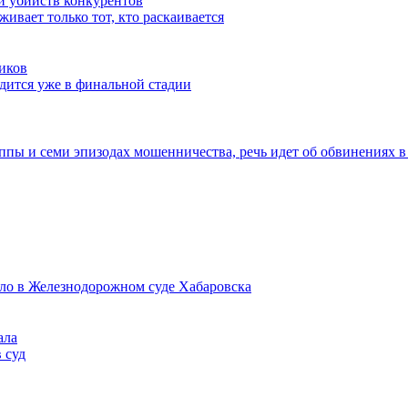
и убийств конкурентов
ивает только тот, кто раскаивается
ников
дится уже в финальной стадии
пы и семи эпизодах мошенничества, речь идет об обвинениях в
ело в Железнодорожном суде Хабаровска
ала
 суд