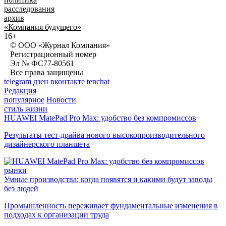
расследования
архив
«Компания будущего»
16+
© ООО «Журнал Компания»
Регистрационный номер
Эл № ФС77-80561
Все права защищены
telegram
дзен
вконтакте
tenchat
Редакция
популярное
Новости
стиль жизни
HUAWEI MatePad Pro Max: удобство без компромиссов
Результаты тест-драйва нового высокопроизводительного
дизайнерского планшета
рынки
Умные производства: когда появятся и какими будут заводы
без людей
Промышленность переживает фундаментальные изменения в
подходах к организации труда