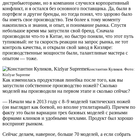
дистрибьюторами, но в компании случился корпоративный
конфликт, и я остался без основного поставщика. Да, были в
портфеле и другие бренды, но тогда понял, что здорово было
бы иметь свое производство. Тем более к тому моменту
накопились и знания, и опыт, и понимание рынка. Спустя
небольшое время мы запустили свой бренд. Сначала
производили что-то в Китае, но быстро поняли, что этот путь
тупиковый: не та скорость реакции на запрос рынка, не тот
контроль качества, и открыли свой завод в Кизляре:
производственные мощности были, талантливые мастера с
опытом — тоже.
Константин Куликов. Фото:
Kizlyar Supreme
Как изменилась продуктовая линейка после того, как вы
запустили собственное производство ножей? Сколько
моделей вы производили на первом этапе и сколько сейчас?
— Начали мы в 2013 году с 8–9 моделей тактических ножей
(он выглядит как боевой, но вполне утилитарный). Причем по
факту это были вариации трех базовых моделей с разными
формами клинков и удобными чехлами. Продукт был хорошо
воспринят рынком.
Сейчас делаем, наверное, больше 70 моделей, а если собрать