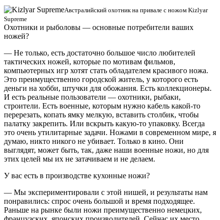
Австралийский охотник на привале с ножом Kizlyar
Supreme
Охотники и рыболовы — основные потребители ваших
ножей?
— Не только, есть достаточно большое число любителей
тактических ножей, которые по мотивам фильмов,
компьютерных игр хотят стать обладателем красивого ножа.
Это преимущественно городской житель, у которого есть
деньги на хобби, штучки для обожания. Есть коллекционеры.
И есть реальные пользователи — охотники, рыбаки,
строители. Есть военные, которым нужно кабель какой-то
перерезать, копать ямку мелкую, вставить столбик, чтобы
палатку закрепить. Или вскрыть какую-то упаковку. Всегда
это очень утилитарные задачи. Ножами в современном мире, я
думаю, никто никого не убивает. Только в кино. Они
выглядят, может быть, так, даже наши военные ножи, но для
этих целей мы их не затачиваем и не делаем.
У вас есть в производстве кухонные ножи?
— Мы экспериментировали с этой нишей, и результаты нам
понравились: спрос очень большой и время подходящее.
Раньше на рынке были ножи преимущественно немецких,
французских, японских производителей. Сейчас их место