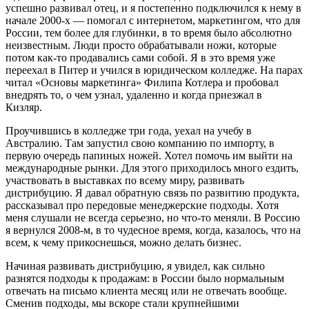
успешно развивал отец, и я постепенно подключился к нему в
начале 2000-х — помогал с интернетом, маркетингом, что для
России, тем более для глубинки, в то время было абсолютно
неизвестным. Люди просто обрабатывали ножи, которые
потом как-то продавались сами собой. Я в это время уже
переехал в Питер и учился в юридическом колледже. На парах
читал «Основы маркетинга» Филипа Котлера и пробовал
внедрять то, о чем узнал, удаленно и когда приезжал в
Кизляр.
Проучившись в колледже три года, уехал на учебу в
Австралию. Там запустил свою компанию по импорту, в
первую очередь папиных ножей. Хотел помочь им выйти на
международные рынки. Для этого приходилось много ездить,
участвовать в выставках по всему миру, развивать
дистрибуцию. Я давал обратную связь по развитию продукта,
рассказывал про передовые менеджерские подходы. Хотя
меня слушали не всегда серьезно, но что-то меняли. В Россию
я вернулся 2008-м, в то чудесное время, когда, казалось, что на
всем, к чему прикоснешься, можно делать бизнес.
Начиная развивать дистрибуцию, я увидел, как сильно
разнятся подходы к продажам: в России было нормальным
отвечать на письмо клиента месяц или не отвечать вообще.
Сменив подходы, мы вскоре стали крупнейшими