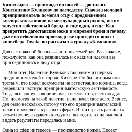
Бизнес-идея — производство ножей — досталась
Константину Куликову по наследству. Сначала молодой
предприниматель помогал отцу с продвижением
кизлярских клинков на международный рынок, потом
запустил собственный бренд, и еще один, и еще. Как
превратить дагестанские ножи в мировой бренд и почему
даже на небольшом производстве пригодится опыт с
конвейера Toyota, он рассказал журналу «Компания».
Для вас ножевой бизнес — история семейная. Расскажите,
пожалуйста, как она развивалась и с какими идеями вы
присоединились к делу отца?
— Мой отец Валентин Куликов стал одним из первых
предпринимателей в городе Кизляре. Он был вторым или
третьим, кто подал документы на регистрацию юрлица, когда
разрешили частную предпринимательскую деятельность.
Тогда все вокруг говорили: вас, спекулянтов, всех посадят.
Но, несмотря на такой негатив, папа начал свое дело. Вернее,
дел было несколько, потому что его предпринимательский
талант проявлялся в разных сферах. И эта страсть развивать
что-то новое, создавать продукты, выводить их на рынок и
видеть результаты передалась и мне.
Одна из сфер интересов — производство ножей. Проект