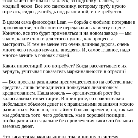
этом клиент не платит за блеск, за подгонку плашек, за
модный чехол. Все это сантехнику, которому трубу нужно
отрезать, сидя где-нибудь под раковиной, и не требуется.
В целом сама философия Lean — борьба с любыми потерями в
производстве, чтобы они не передавались клиенту в цене.
Конечно, все это будет применяться и на новом заводе — мы
знаем, какие станки для этого нужны, как процессы
выстроить. И тем не менее это очень длинная дорога, очень
много чего нужно изучать, внедрять. И, самое главное, надо
многое менять в головах людей.
Каких инвестиций это потребует? Когда рассчитываете их
вернуть, учитывая показатель маржинальности в отрасли?
— Все проекты развиваем преимущественно на собственные
средства, лишь периодически пользуемся лизинговым
кредитованием. Наша модель — органический рост без
колоссальных инвестиций. В принципе, со сравнительно
небольшим объемом денег и с правильными знаниями можно
развиваться. Конечно, это займет больше времени, но, так как
мы добились того, чего добились, мы в хорошей позиции,
чтобы развиваться дальше без привлечения каких-то больших
заемных денег.
Что касается маржинальности, традиционную систему