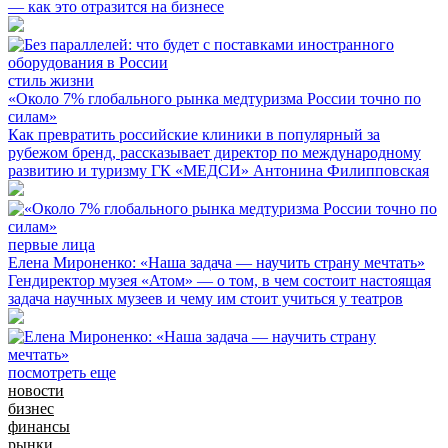
— как это отразится на бизнесе
стиль жизни
«Около 7% глобального рынка медтуризма России точно по
силам»
Как превратить российские клиники в популярный за
рубежом бренд, рассказывает директор по международному
развитию и туризму ГК «МЕДСИ» Антонина Филипповская
первые лица
Елена Мироненко: «Наша задача — научить страну мечтать»
Гендиректор музея «Атом» — о том, в чем состоит настоящая
задача научных музеев и чему им стоит учиться у театров
посмотреть еще
новости
бизнес
финансы
рынки