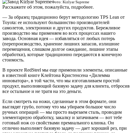
Фото: Kizlyar Supreme
Расскажите об этом, пожалуйста, подробнее.
— За образец традиционно берут методологию TPS Lean от
Toyota: ее используют большинство производителей
самолетов, электроники и других продуктов. Бережливое
производство мы применяем во всех процессах нашего
завода. Основная идея — избавляться от любых потерь
(перепроизводство, хранение лишних запасов, излишние
перемещения, слишком долгое ожидание, лишние этапы
обработки), которые традиционно передаются в конечную
стоимость.
В проекте RedSteel мы еще применили элементы, описанные
в известной книге Клейтона Кристенсена «Дилемма
инноватора», в той части, что мы изготавливаем простой
продукт, выполняющий базовую задачу для клиента, отбросив
все остальное и не тратя на это деньги.
Если смотреть на ножи, сделанные в этом формате, они
выглядят грубо, потому что мы убираем большое число
ручных операций — мы просто вырезаем сталь, проводим
элементарную обработку, закалку и затачиваем — вот тебе
готовый нож со свойствами премиального клинка. Он
отлично выполняет базовую задачу — дает хороший рез, при