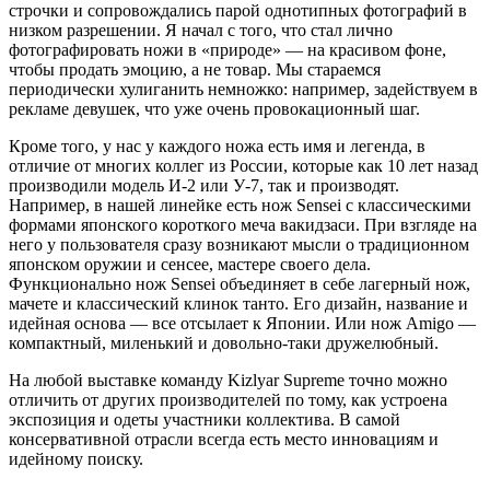
строчки и сопровождались парой однотипных фотографий в
низком разрешении. Я начал с того, что стал лично
фотографировать ножи в «природе» — на красивом фоне,
чтобы продать эмоцию, а не товар. Мы стараемся
периодически хулиганить немножко: например, задействуем в
рекламе девушек, что уже очень провокационный шаг.
Кроме того, у нас у каждого ножа есть имя и легенда, в
отличие от многих коллег из России, которые как 10 лет назад
производили модель И-2 или У-7, так и производят.
Например, в нашей линейке есть нож Sensei с классическими
формами японского короткого меча вакидзаси. При взгляде на
него у пользователя сразу возникают мысли о традиционном
японском оружии и сенсее, мастере своего дела.
Функционально нож Sensei объединяет в себе лагерный нож,
мачете и классический клинок танто. Его дизайн, название и
идейная основа — все отсылает к Японии. Или нож Amigo —
компактный, миленький и довольно-таки дружелюбный.
На любой выставке команду Kizlyar Supreme точно можно
отличить от других производителей по тому, как устроена
экспозиция и одеты участники коллектива. В самой
консервативной отрасли всегда есть место инновациям и
идейному поиску.