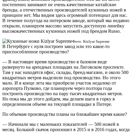
постепенно занимают не очень качественные китайские
бренды, а отечественных производителей кухонных ножей в
принципе нет. Мы видим здесь огромный потенциал для нас.
В течение полугода на питерском заводе, который мы недавно
открыли, планируем массово запустить доступную линейку
высококачественных кухонных ножей под брендом Russo.
Фото: Kizlyar Supreme
В Петербурге с нуля построен завод или это какое-то
приспособленное производство?
— В настоящее время производство в базовом виде
развернуто на арендных площадях на Лиговском проспекте.
Там у нас находятся офис, склады, бренд-магазин, и около 500
квадратных метров выделили под производство. Но этого
мало. И в конце лета мы приобрели участок недалеко от
аэропорта Пулково, где планируем через полтора года
построить производство на пару тысяч квадратных метров.
Но пока мы до этого дойдем, мы делаем шаги в горку в
определенном объеме на текущей площадке в Питере.
По объемам производства планы на ближайшее время какие?
— Начинали мы с маленьких показателей — 500 ножей в
месяц. Большой скачок произошел в 2015 и в 2016 годах, когда