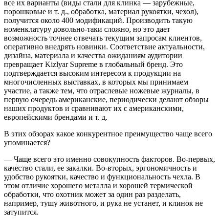
все их варианты (виды стали для клинка — зарубежные,
порошковые и т. д., обработка, материал рукоятки, чехол),
получится около 400 модификаций. Производить такую
номенклатуру довольно-таки сложно, но это дает
возможность точнее отвечать текущим запросам клиентов,
оперативно внедрять новинки. Соответствие актуальности,
дизайна, материала и качества ожиданиям аудитории
превращает Kizlyar Supreme в глобальный бренд. Это
подтверждается высоким интересом к продукции на
многочисленных выставках, в которых мы принимаем
участие, а также тем, что отраслевые ножевые журналы, в
первую очередь американские, периодически делают обзоры
наших продуктов и сравнивают их с американскими,
европейскими брендами и т. д.
В этих обзорах какое конкурентное преимущество чаще всего
упоминается?
— Чаще всего это именно совокупность факторов. Во-первых,
качество стали, ее закалки. Во-вторых, эргономичность и
удобство рукоятки, качество и функциональность чехла. В
этом отличие хорошего металла и хорошей термической
обработки, что охотник может за один раз разделать,
например, тушу животного, и рука не устанет, и клинок не
затупится.