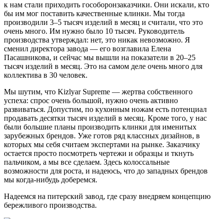
к нам стали приходить гособоронзаказчики. Они искали, кто
бы им мог поставить качественные клинки. Мы тогда
производили 3–5 тысяч изделий в месяц и считали, что это
очень много. Им нужно было 10 тысяч. Руководитель
производства утверждал: нет, это никак невозможно. Я
сменил директора завода — его возглавила Елена
Пасашникова, и сейчас мы вышли на показатели в 20–25
тысяч изделий в месяц. Это на самом деле очень много для
коллектива в 30 человек.
Мы шутим, что Kizlyar Supreme — жертва собственного
успеха: спрос очень большой, нужно очень активно
развиваться. Допустим, по кухонным ножам есть потенциал
продавать десятки тысяч изделий в месяц. Кроме того, у нас
были большие планы производить клинки для именитых
зарубежных брендов. Уже готов ряд классных дизайнов, в
которых мы себя считаем экспертами на рынке. Заказчику
остается просто посмотреть чертежи и образцы и ткнуть
пальчиком, а мы все сделаем. Здесь колоссальные
возможности для роста, и надеюсь, что до западных брендов
мы когда-нибудь доберемся.
Надеемся на питерский завод, где сразу внедряем концепцию
бережливого производства.